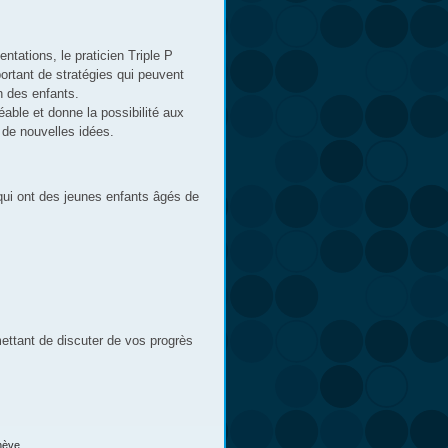
ntations, le praticien Triple P
ortant de stratégies qui peuvent
n des enfants.
ble et donne la possibilité aux
 de nouvelles idées.
qui ont des jeunes enfants âgés de
ettant de discuter de vos progrès
nève