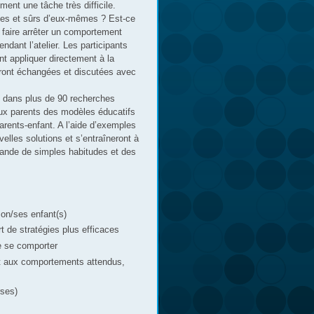
ent une tâche très difficile.
les et sûrs d’eux-mêmes ? Est-ce
 faire arrêter un comportement
ndant l’atelier. Les participants
t appliquer directement à la
eront échangées et discutées avec
é dans plus de 90 recherches
aux parents des modèles éducatifs
arents-enfant. A l’aide d’exemples
velles solutions et s’entraîneront à
nde de simples habitudes et des
on/ses enfant(s)
t de stratégies plus efficaces
e se comporter
rt aux comportements attendus,
rses)