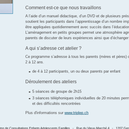
Comment est-ce que nous travaillons
A l’aide d’un manuel didactique, d’un DVD et de plusieurs prése
soutient les participants dans l’apprentissage d’un nombre imp
être appliquées quotidiennement avec succès dans l’éducatio
L’aménagement en petits groupes permet une atmosphère agréa
parents de discuter de leurs expériences ainsi que d’échanger
A qui s’adresse cet atelier ?
Ce programme s’adresse à tous les parents (mères et pères) 
2 à 12 ans.
de 4 à 12 participants, un ou deux parents par enfant
Déroulement des ateliers
5 séances de groupe de 2h15
3 séances téléphoniques individuelles de 20 minutes perm
et des difficultés rencontrées
Plus d'informations sur
www.triplep.ch
tre de Consultations Enfants Adolescents Familles - Rue du Vieux-Marché 4 - 1207 Ge